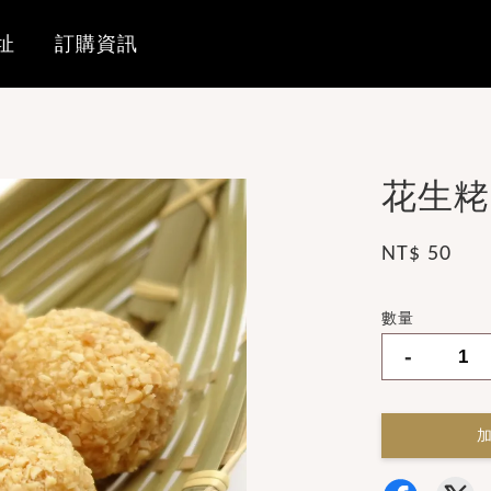
址
訂購資訊
花生粩
NT$ 50
數量
-