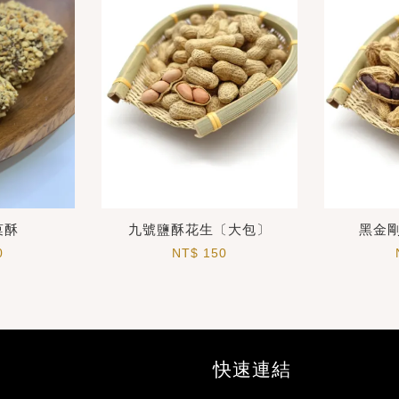
菓酥
九號鹽酥花生〔大包〕
黑金
0
NT$ 150
快速連結