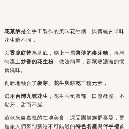
花菓酥
是全手工製作的美味花生糖，與傳統古早味
花生糖不同，
以
香脆餅乾
為基底，刷上一層
薄薄的麥芽糖
，再均
勻裹上
炒香的花生粉
。做法簡單，卻藏著濃濃的懷
舊滋味。
創新地融合了
麥芽、花生與
餅乾
三種元素，
選用
台灣九號花生
，
花生香氣濃郁，口感酥脆、不
黏牙，甜而不膩。
這款來自嘉義的在地美食，深受團購族群喜愛，更
是旅人們來到
新港
不可錯過的
特色名產
與
伴手禮
首