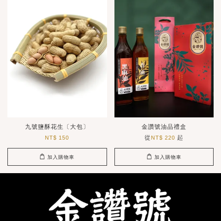
九號鹽酥花生〔大包〕
金讚號油品禮盒
從
起
NT$ 150
NT$ 220
加入購物車
加入購物車