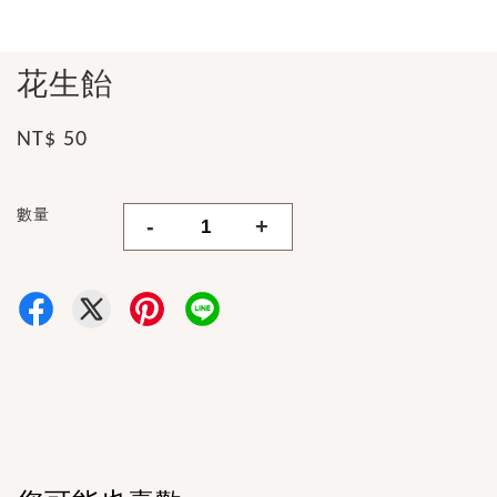
花生飴
NT$ 50
數量
-
+