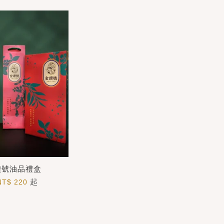
讚號油品禮盒
起
NT$ 220