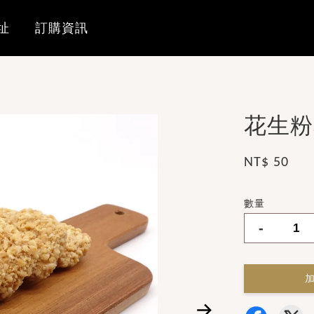
址
訂購資訊
花生粉
NT$ 50
數量
-