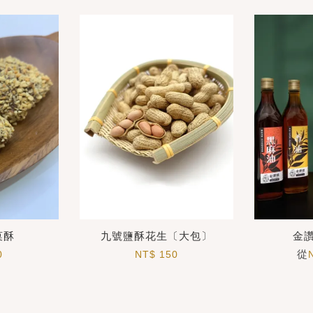
菓酥
九號鹽酥花生〔大包〕
金
從
0
NT$ 150