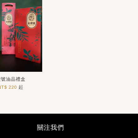
讚號油品禮盒
起
NT$ 220
關注我們