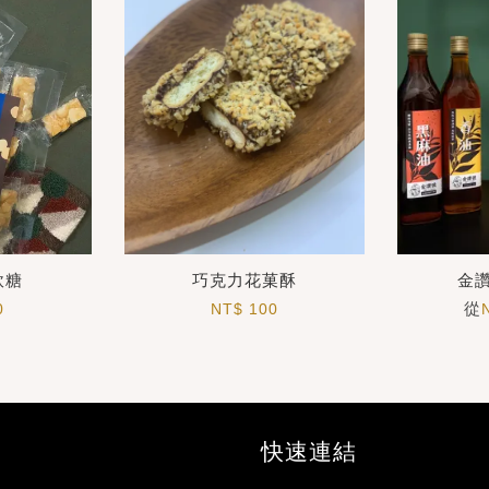
軟糖
巧克力花菓酥
金
從
0
NT$ 100
快速連結